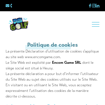
Facebook
Instagr
Linke
info@encomgame.com
+32 (0) 499 37 62 57
Ouvri
Politique de cookies
La présente Déclaration d’utilisation de cookies s’applique
au site web
www.encomgame.com
.
Le Site Web est exploité par
Encom Game SRL
dont le
siège social est situé à Heusy.
La présente déclaration a pour but d’informer l’utilisateur
du Site Web au sujet des cookies utilisés sur le Site Web.
En visitant ou en utilisant le Site Web, vous acceptez
expressément l’utilisation des cookies de la manière
décrite ci-dessous.