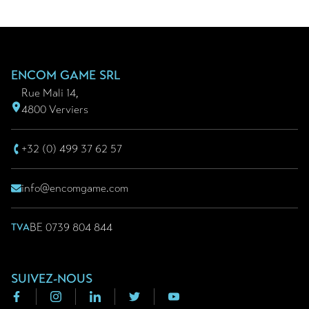
Pied de page
ENCOM GAME SRL
Rue Mali 14,
4800 Verviers
+32 (0) 499 37 62 57
info@encomgame.com
BE 0739 804 844
TVA
SUIVEZ-NOUS
Facebook
Instagram
Linkedin
Twitter
Youtube